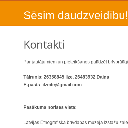
Sēsim daudzvei
Kontakti
Par jautājumiem un pieteikšanos palīdzēt brīvprātīgi
Tālrunis: 26358845 Ilze, 26483932 Daina
E-pasts: ilzeite@gmail.com
Pasākuma norises vieta:
Latvijas Etnogrāfiskā brīvdabas muzeja Izstāžu zālē