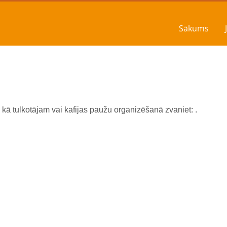
dību!
Sākums
 kā tulkotājam vai kafijas paužu organizēšanā zvaniet: .