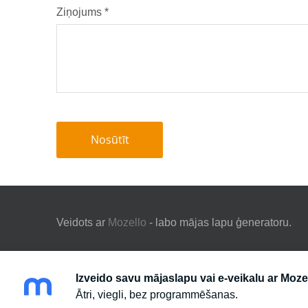
Ziņojums
*
Veidots ar
Mozello
- labo mājas lapu ģeneratoru.
Izveido savu mājaslapu vai e-veikalu ar Moze
Ātri, viegli, bez programmēšanas.